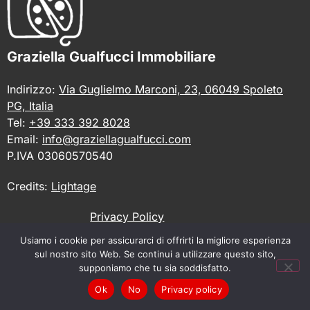
Graziella Gualfucci Immobiliare
Indirizzo:
Via Guglielmo Marconi, 23, 06049 Spoleto
PG, Italia
Tel:
+39 333 392 8028
Email:
info@graziellagualfucci.com
P.IVA 03060570540
Credits:
Lightage
Privacy Policy
Usiamo i cookie per assicurarci di offrirti la migliore esperienza
sul nostro sito Web. Se continui a utilizzare questo sito,
supponiamo che tu sia soddisfatto.
Ok
No
Privacy policy